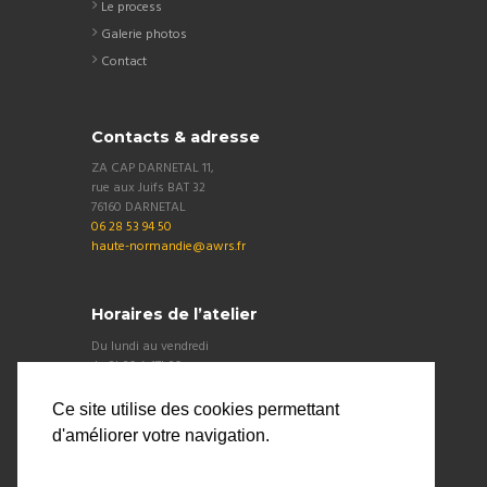
Le process
Galerie photos
Contact
Contacts & adresse
ZA CAP DARNETAL 11,
rue aux Juifs BAT 32
76160 DARNETAL
06 28 53 94 50
haute-normandie@awrs.fr
Horaires de l’atelier
Du lundi au vendredi
de 8h30 à 17h30
Sans interruption
Ce site utilise des cookies permettant
d'améliorer votre navigation.