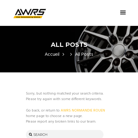
ALL POSTS
Accueil
All Posts
Sorry, but nothing matched your search criteria.
Please try again with some different keywords.
Go back, or return to
AWRS NORMANDIE ROUEN
home page to choose a new page.
Please report any broken links to our team.