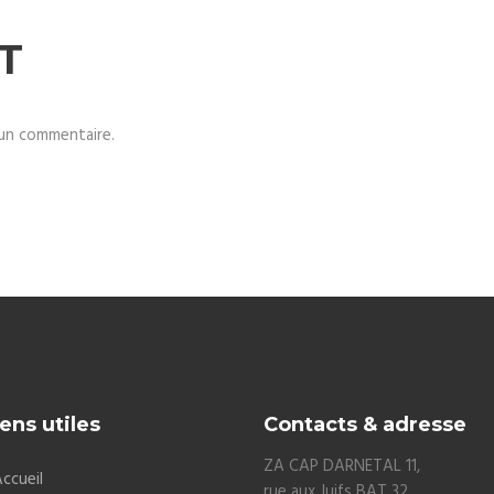
T
un commentaire.
ens utiles
Contacts & adresse
ZA CAP DARNETAL 11,
ccueil
rue aux Juifs BAT 32